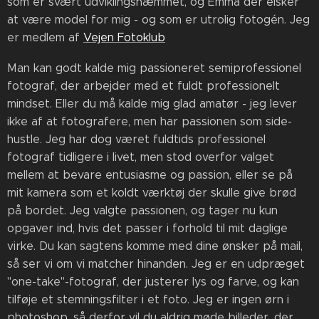
som er svært udviklingshæmmet, og Emma der elsker
at være model for mig - og som er utrolig fotogén. Jeg
er medlem af
Vejen Fotoklub
Man kan godt kalde mig passioneret semiprofessionel
fotograf, der arbejder med et fuldt professionelt
mindset. Eller du må kalde mig glad amatør - jeg lever
ikke af at fotografere, men har passionen som side-
hustle. Jeg har dog været fuldtids professionel
fotograf tidligere i livet, men stod overfor valget
mellem at bevare entusiasme og passion, eller se på
mit kamera som et koldt værktøj der skulle give brød
på bordet. Jeg valgte passionen, og tager nu kun
opgaver ind, hvis det passer i forhold til mit daglige
virke. Du kan sagtens komme med dine ønsker på mail,
så ser vi om vi matcher hinanden. Jeg er en udpræget
"one-take"-fotograf, der justerer lys og farve, og kan
tilføje et stemningsfilter i et foto. Jeg er ingen ørn i
photoshop, så derfor vil du aldrig møde billeder, der