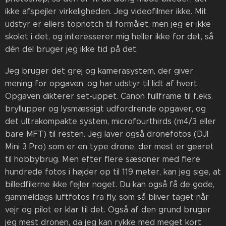
ikke afspejler virkeligheden. Jeg videofilmer ikke. Mit
udstyr er ellers topnotch til formålet, men jeg er ikke
skolet i det, og interesserer mig heller ikke for det, så
dén del bruger jeg ikke tid på det.
Jeg bruger det grej og kamerasystem, der giver
mening for opgaven, og har udstyr til lidt af hvert.
Opgaven dikterer set-uppet. Canon fullframe til f.eks.
bryllupper og lysmæssigt udfordrende opgaver, og
det ultrakompakte system, microfourthirds (m4/3 eller
bare MFT) til resten. Jeg laver også dronefotos (DJI
Mini 3 Pro) som er en type drone, der mest er gearet
til hobbybrug. Men efter flere sæsoner med flere
hundrede fotos i højder op til 119 meter, kan jeg sige, at
billedfilerne ikke fejler noget. Du kan også få de gode,
gammeldags luftfotos fra fly, som så bliver taget når
vejr og pilot er klar til det. Også af den grund bruger
jeg mest dronen, da jeg kan rykke med meget kort