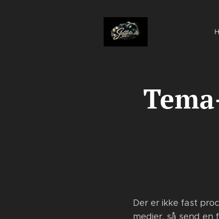
H
Tema-
Der er ikke fast pro
medier, så send en 