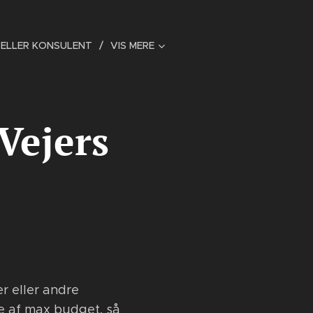
 ELLER KONSULENT
VIS MERE
Vejers
er eller andre
se af max budget, så